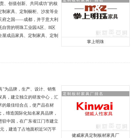
责、创值创新、共同成功”的核
定制家具、定制橱柜、沙发等全
天府之国——成都，并于意大利
托自营的明珠工业园A区、B区
式全屋成品家具、定制家具、定制
掌上明珠
性家具”为品牌，生产、设计、销售
家具，建立独立的研发中心，汇
术的最佳结合点，使产品在材
念，缔造国际化知名家具品牌，
进驻中国，在广东省江门市建立
元，建造了占地面积近50万平
健威家具定制板材家具厂