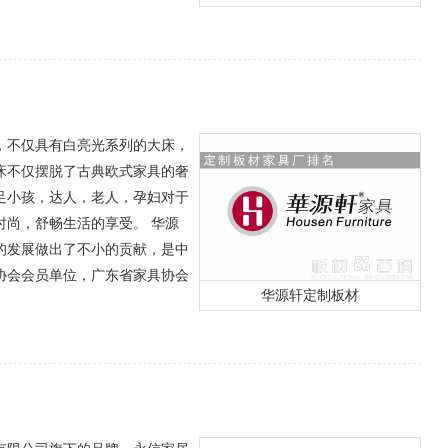
，不仅具有白亮光系列的大床，
床不仅摆脱了古典欧式家具的奢
足小孩，达人，老人，孕妇对于
时尚，舒畅生活的享受。 华源
的发展做出了不小的贡献，是中
协会会员单位，广东省家具协会
华源轩定制板材