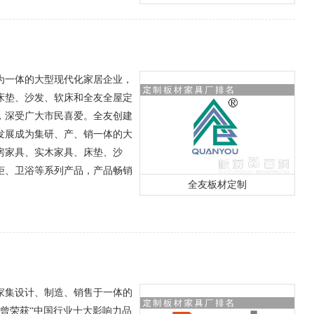
为一体的大型现代化家居企业，
床垫、沙发、软床和全友全屋定
，深受广大市民喜爱。全友创建
已发展成为集研、产、销一体的大
房家具、实木家具、床垫、沙
柜、卫浴等系列产品，产品畅销
全友板材定制
家集设计、制造、销售于一体的
并曾荣获“中国行业十大影响力品