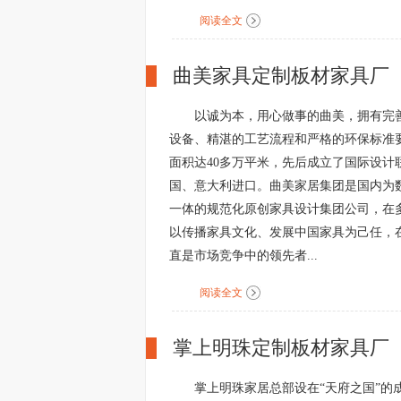
阅读全文
曲美家具定制板材家具厂
以诚为本，用心做事的曲美，拥有完
设备、精湛的工艺流程和严格的环保标准
面积达40多万平米，先后成立了国际设计
国、意大利进口。曲美家居集团是国内为
一体的规范化原创家具设计集团公司，在
以传播家具文化、发展中国家具为己任，在
直是市场竞争中的领先者...
阅读全文
掌上明珠定制板材家具厂
掌上明珠家居总部设在“天府之国”的