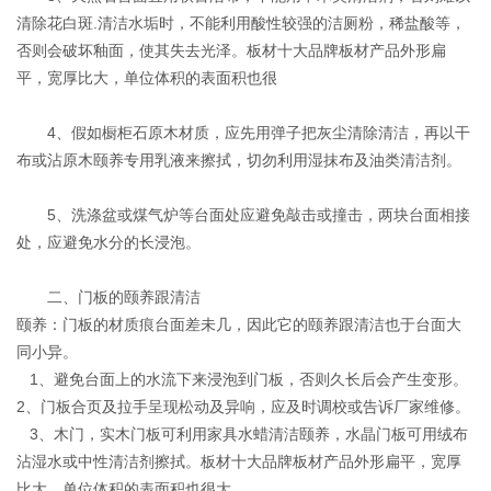
清除花白斑.清洁水垢时，不能利用酸性较强的洁厕粉，稀盐酸等，
否则会破坏釉面，使其失去光泽。板材十大品牌板材产品外形扁
平，宽厚比大，单位体积的表面积也很
4、假如橱柜石原木材质，应先用弹子把灰尘清除清洁，再以干
布或沾原木颐养专用乳液来擦拭，切勿利用湿抹布及油类清洁剂。
5、洗涤盆或煤气炉等台面处应避免敲击或撞击，两块台面相接
处，应避免水分的长浸泡。
二、门板的颐养跟清洁
颐养：门板的材质痕台面差未几，因此它的颐养跟清洁也于台面大
同小异。
1、避免台面上的水流下来浸泡到门板，否则久长后会产生变形。
2、门板合页及拉手呈现松动及异响，应及时调校或告诉厂家维修。
3、木门，实木门板可利用家具水蜡清洁颐养，水晶门板可用绒布
沾湿水或中性清洁剂擦拭。板材十大品牌板材产品外形扁平，宽厚
比大，单位体积的表面积也很大