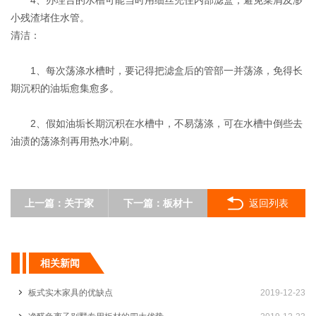
小残渣堵住水管。
清洁：
1、每次荡涤水槽时，要记得把滤盒后的管部一并荡涤，免得长
期沉积的油垢愈集愈多。
2、假如油垢长期沉积在水槽中，不易荡涤，可在水槽中倒些去
油渍的荡涤剂再用热水冲刷。
上一篇：
关于家
下一篇：
板材十
返回列表
居厨房风水装修
大品牌关于家居
的9大禁忌
板材该如何选购
相关新闻
的基本内容
板式实木家具的优缺点
2019-12-23