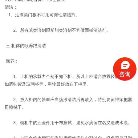
清洁：
1、油漆类门板不可用可溶性清洁剂。
2、所有苯类溶剂跟塑脂类溶剂不宜做面板清洁剂。
三.柜体的颐养跟清洁
颐养：
1、上柜的承载力个别不如下柜，所以上柜适合放置轻的物品，
如调味罐及玻璃杯等，重物最好放在下柜里。
2、放入柜内的器皿应当荡涤清洁后再放入，特别要留神须把器
皿擦拭干。
3、橱柜中的五金件用干布擦拭，避免水滴留在名义造成水痕。
4、办理台的水槽可能当时用细丝兜住内部滤盒，避免菜屑及渺