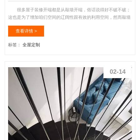
很多屋子装修开端都是从敲墙开端，俗话说得好不破不破；
这也是为了增加咱们空间的辽阔性跟有效的利用空间，然而敲墙
有很多须要留神的处所，下面就为大家逐个剖析中山装修敲墙技
查看详情 >
能及留神事项： 首先咱们要弄明白什么是承重墙 承重墙
艰深的说就是承载分量的墙体。个别地讲，砖混结构的屋宇所有
标签：
全屋定制
墙体都是承重墙；框架结构的屋宇内部的墙体个别都不是承重
墙。当然具体到屋宇结构自身，判断墙是否是承重墙，应细心研
究原建造图...
02-14