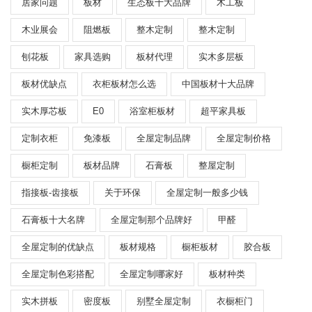
居家问题
板材
生态板十大品牌
木工板
木业展会
阻燃板
整木定制
整木定制
刨花板
家具选购
板材代理
实木多层板
板材优缺点
衣柜板材怎么选
中国板材十大品牌
实木厚芯板
E0
浴室柜板材
超平家具板
定制衣柜
免漆板
全屋定制品牌
全屋定制价格
橱柜定制
板材品牌
石膏板
整屋定制
指接板-齿接板
关于环保
全屋定制一般多少钱
石膏板十大名牌
全屋定制那个品牌好
甲醛
全屋定制的优缺点
板材规格
橱柜板材
胶合板
全屋定制色彩搭配
全屋定制哪家好
板材种类
实木拼板
密度板
别墅全屋定制
衣橱柜门