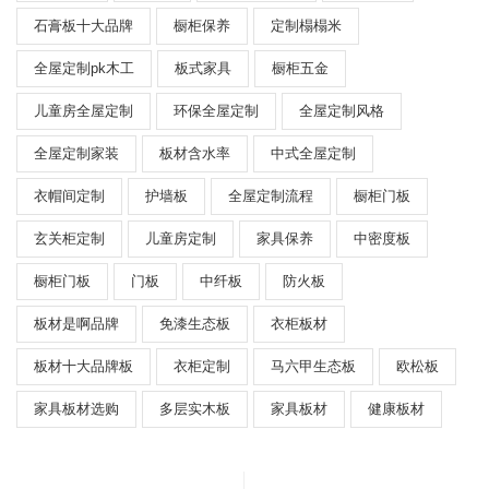
石膏板十大品牌
橱柜保养
定制榻榻米
全屋定制pk木工
板式家具
橱柜五金
儿童房全屋定制
环保全屋定制
全屋定制风格
全屋定制家装
板材含水率
中式全屋定制
衣帽间定制
护墙板
全屋定制流程
橱柜门板
玄关柜定制
儿童房定制
家具保养
中密度板
橱柜门板
门板
中纤板
防火板
板材是啊品牌
免漆生态板
衣柜板材
板材十大品牌板
衣柜定制
马六甲生态板
欧松板
家具板材选购
多层实木板
家具板材
健康板材