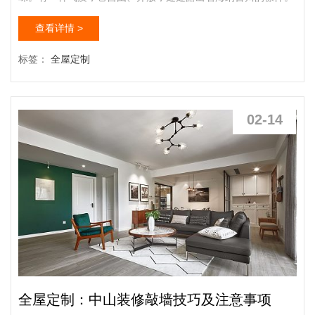
好的设计能带给你的家居无穷的乐趣，为你介绍中式、日式、简
查看详情 >
约三大主流装修作风，看能为你的家居装修带来一些灵感
吗? PART1：新派中式风混搭东南亚禅意 家居全
标签：
全屋定制
貌： 搭配点评：客厅简约、大气、宁静美满跟喜悦，极具东
方韵味的意境空间，简约的电视背景，在柔跟的灯光下看上去十
分温馨。全屋定制十大...
02-14
全屋定制：中山装修敲墙技巧及注意事项