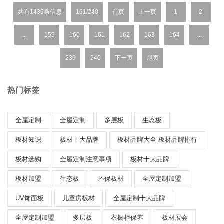
过...
共有1435条信息
161/240
首页
上一页
1
2
...
159
160
161
162
163
164
...
239
240
下一页
尾页
热门标签
全屋定制
全屋定制
多层板
生态板
板材知识
板材十大品牌
板材品牌大全-板材品牌排行
板材选购
全屋定制注意事项
板材十大品牌
板材加盟
生态板
环保板材
全屋定制加盟
UV饰面板
儿童房板材
全屋定制十大品牌
全屋定制加盟
多层板
衣橱柜保养
板材展会