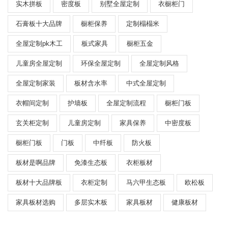
实木拼板
密度板
别墅全屋定制
衣橱柜门
石膏板十大品牌
橱柜保养
定制榻榻米
全屋定制pk木工
板式家具
橱柜五金
儿童房全屋定制
环保全屋定制
全屋定制风格
全屋定制家装
板材含水率
中式全屋定制
衣帽间定制
护墙板
全屋定制流程
橱柜门板
玄关柜定制
儿童房定制
家具保养
中密度板
橱柜门板
门板
中纤板
防火板
板材是啊品牌
免漆生态板
衣柜板材
板材十大品牌板
衣柜定制
马六甲生态板
欧松板
家具板材选购
多层实木板
家具板材
健康板材