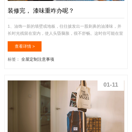
装修完， 漆味重咋办呢？
1、油饰一新的墙壁或地板，往往披发出一股刺鼻的油漆味，并
长时光残留在室内，使人头昏脑胀，很不舒畅。这时你可能在室
内放两盆盐水，油漆味会很快消除。假如是木器家具披发出的油
查看详情 >
漆味，可能用茶水擦洗多少遍，油漆味也会消除的快一些。布面
沙发被食品沾染，要破即清除。假如被果汁、茶等沾染，先用纸
标签：
全屋定制注意事项
巾吸去水分，而后用厨用中的洗涤液抹拭，最后用净水擦净。
2、牛奶除油漆味的小诀窍把煮开的牛奶倒在盘子里，而后将盘
子放在新油漆...
01-11