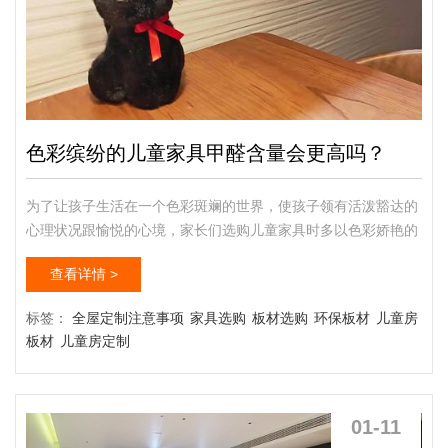
色彩缤纷的儿童家具甲醛含量会更高吗？
为了让孩子生活在一个色彩斑斓的世界，使孩子领有活泼豁达的
心理状况跟愉悦的心境，家长们选购儿童家具时多以色彩娇艳的
为主。但从近期各地质检部分跟工商部分颁布的抽检结果来看，
查看详情 >
儿童家具不及格率仍然较高。尤其是彩色儿童家具，虽看起来美
丽，但确切存在有毒的可能。不少彩色儿童家具无环保障书此
标签：
全屋定制注意事项
家具选购
板材选购
环保板材
儿童房
前，有媒体记者在家具卖场采访时发明，卖场内销售的儿童家具
板材
儿童房定制
大多在色彩上做足文章。全屋定制那个品牌好指的是房间里的每
一套家具都...
01-11