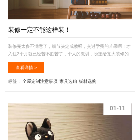
装修一定不能这样装！
装修完太多不满意了，细节决定成败呀，交过学费的苦果啊！才
入住2个月就已经苦不胜苦了，个人的教训，盼望给宽大装修的
友人带来帮助，千万不能这样装哦。★千万别装过多的灯婚房里
查看详情 >
面装了上万的灯，电视上面装了庞杂的射灯..你住久之后就会发
明，勤得用~这时候灯就只能作为装潢品。又花钱又花时光去打
标签：
全屋定制注意事项
家具选购
板材选购
理，神坑~唯一要装的是床头灯。算是最实用的了。★千万别买
圆床，太占面积圆床浪漫不假，假如是小户型，或者小三房小二
房还是不要买...
01-11