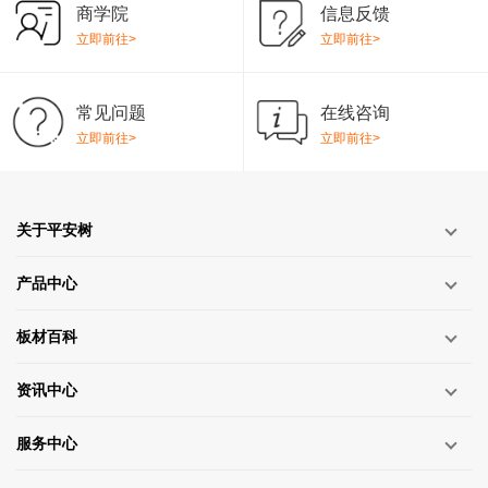
商学院
信息反馈
立即前往>
立即前往>
常见问题
在线咨询
立即前往>
立即前往>
关于平安树
产品中心
板材百科
资讯中心
服务中心