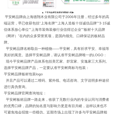
平安树品牌由上海德翔木业有限公司于2006年注册，经过多年的高
端运营，早已收获包括“上海名牌”“上海人造板十佳诚信品牌”“3·15诚
信体系放心单位”“上海市装饰装修行业信得过企业”“板材十大品牌
（网评）”在内的众多荣誉奖项，是国内领先、口碑保证的板材品
牌。
平安树品牌名称取自一种植物——平安树，具有祈求平安、幸福等
美好的寓意。选择平安树品牌，请认准平安树品牌唯一的LOGO：
现今平安树品牌产品体系包括美艺家、舒宜家、安逸家三大系列。
选择平安树品牌产品，一定要认准平安树商标与包装：
平安树品牌板材包装logo
并且产品可以通过二维码、紫外线、电话咨询、文字说明多种途径
进行真伪查询。
平安树品牌官网查询地址：
平安树板材品牌一路走来，收获了无数行业内的专业认同与消费者
的优秀口碑，品牌的知名度与影响力更是有目共睹，这样以来也不
可避免地会招致一些模仿。近期市场上出现了许多与平安树品牌相